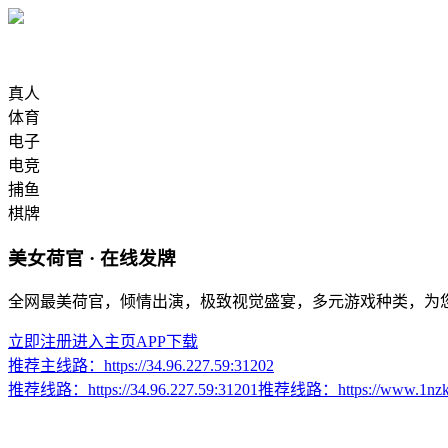
真人
体育
电子
电竞
捕鱼
棋牌
美女荷官 · 在线发牌
全网最美荷官，倾情出演，极致视觉盛宴，多元游戏种类，为
立即注册
进入主页
APP下载
推荐主线路：
https://34.96.227.59:31202
推荐线路：
https://34.96.227.59:31201
推荐线路：
https://www.1nz