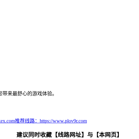
您带来最舒心的游戏体验。
kex.com
推荐线路：
https://www.plov9r.com
建议同时收藏【线路网址】与【本网页】