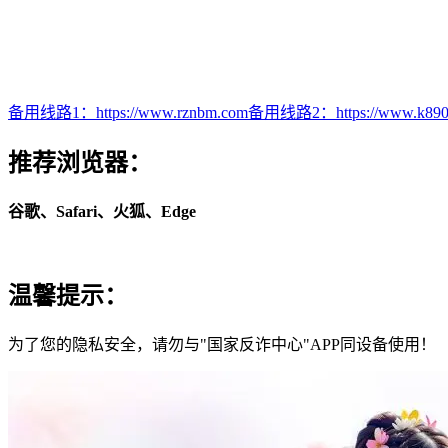
备用线路
1
：
https://www.rznbm.com
备用线路
2
：
https://www.k89
推荐浏览器：
谷歌、Safari、火狐、Edge
温馨提示：
为了您的隐私安全，请勿与"国家反诈中心"APP同设备使用！