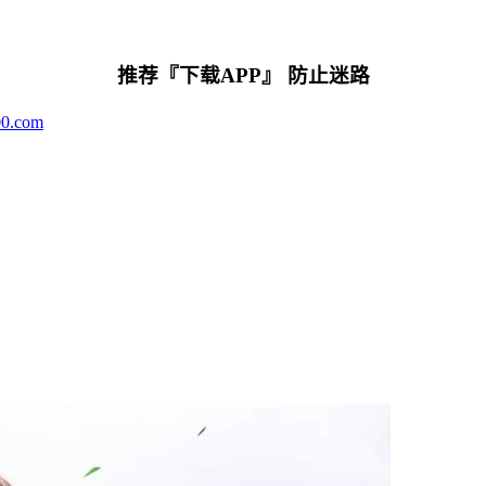
推荐『下载APP』 防止迷路
00.com