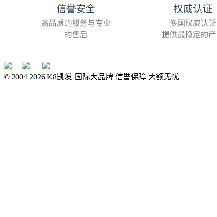
© 2004-
2026
K8凯发-国际大品牌 信誉保障 大额无忧