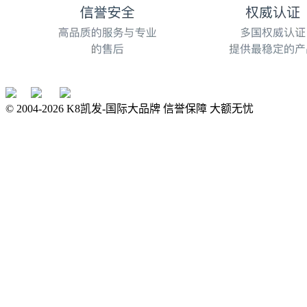
© 2004-
2026
K8凯发-国际大品牌 信誉保障 大额无忧