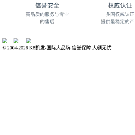
© 2004-
2026
K8凯发-国际大品牌 信誉保障 大额无忧