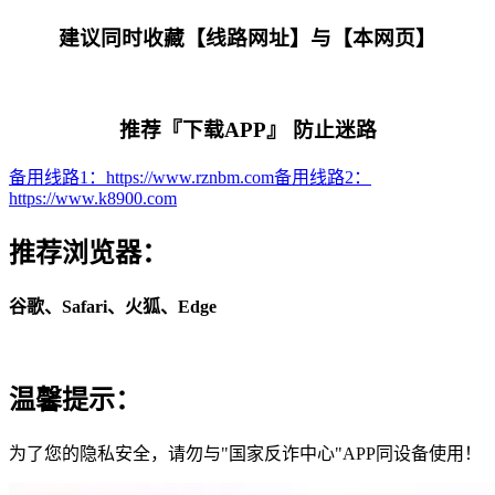
建议同时收藏【线路网址】与【本网页】
推荐『下载APP』 防止迷路
备用线路
1
：
https://www.rznbm.com
备用线路
2
：
https://www.k8900.com
推荐浏览器：
谷歌、Safari、火狐、Edge
温馨提示：
为了您的隐私安全，请勿与"国家反诈中心"APP同设备使用！