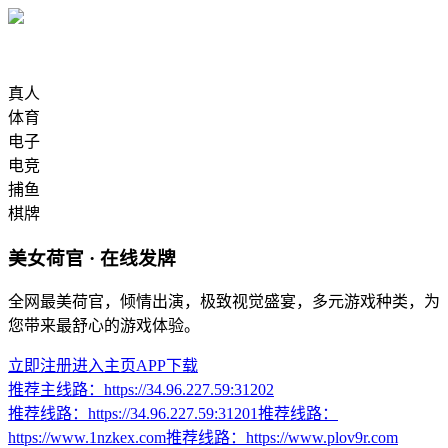
真人
体育
电子
电竞
捕鱼
棋牌
美女荷官 · 在线发牌
全网最美荷官，倾情出演，极致视觉盛宴，多元游戏种类，为
您带来最舒心的游戏体验。
立即注册
进入主页
APP下载
推荐主线路：
https://34.96.227.59:31202
推荐线路：
https://34.96.227.59:31201
推荐线路：
https://www.1nzkex.com
推荐线路：
https://www.plov9r.com