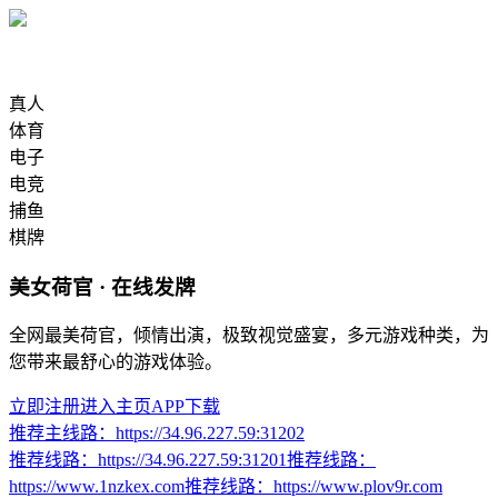
真人
体育
电子
电竞
捕鱼
棋牌
美女荷官 · 在线发牌
全网最美荷官，倾情出演，极致视觉盛宴，多元游戏种类，为
您带来最舒心的游戏体验。
立即注册
进入主页
APP下载
推荐主线路：
https://34.96.227.59:31202
推荐线路：
https://34.96.227.59:31201
推荐线路：
https://www.1nzkex.com
推荐线路：
https://www.plov9r.com