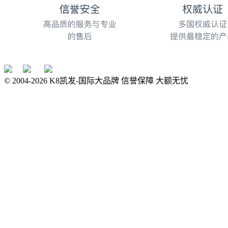
© 2004-
2026
K8凯发-国际大品牌 信誉保障 大额无忧