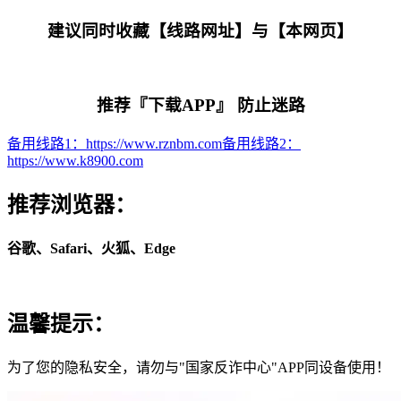
建议同时收藏【线路网址】与【本网页】
推荐『下载APP』 防止迷路
备用线路
1
：
https://www.rznbm.com
备用线路
2
：
https://www.k8900.com
推荐浏览器：
谷歌、Safari、火狐、Edge
温馨提示：
为了您的隐私安全，请勿与"国家反诈中心"APP同设备使用！