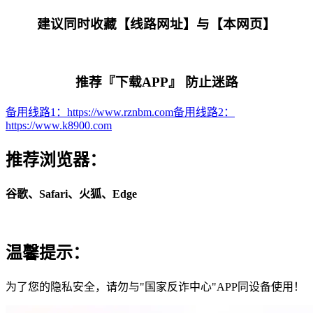
建议同时收藏【线路网址】与【本网页】
推荐『下载APP』 防止迷路
备用线路
1
：
https://www.rznbm.com
备用线路
2
：
https://www.k8900.com
推荐浏览器：
谷歌、Safari、火狐、Edge
温馨提示：
为了您的隐私安全，请勿与"国家反诈中心"APP同设备使用！