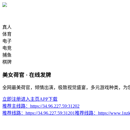
真人
体育
电子
电竞
捕鱼
棋牌
美女荷官 · 在线发牌
全网最美荷官，倾情出演，极致视觉盛宴，多元游戏种类，为
立即注册
进入主页
APP下载
推荐主线路：
https://34.96.227.59:31202
推荐线路：
https://34.96.227.59:31201
推荐线路：
https://www.1nz