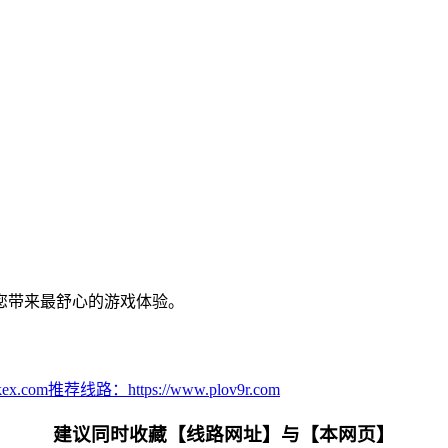
您带来最舒心的游戏体验。
kex.com
推荐线路：
https://www.plov9r.com
建议同时收藏【线路网址】与【本网页】