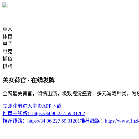
真人
体育
电子
电竞
捕鱼
棋牌
美女荷官 · 在线发牌
全网最美荷官，倾情出演，极致视觉盛宴，多元游戏种类，为
立即注册
进入主页
APP下载
推荐主线路：
https://34.96.227.59:31202
推荐线路：
https://34.96.227.59:31201
推荐线路：
https://www.1nz