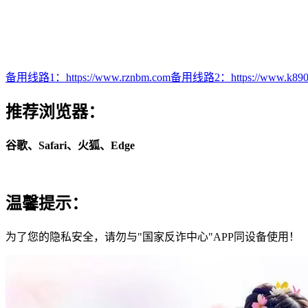
备用线路
1
：
https://www.rznbm.com
备用线路
2
：
https://www.k89
推荐浏览器：
谷歌、Safari、火狐、Edge
温馨提示：
为了您的隐私安全，请勿与"国家反诈中心"APP同设备使用！