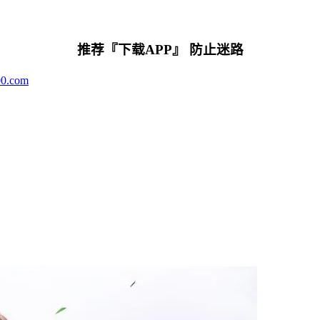
推荐『下载APP』 防止迷路
00.com