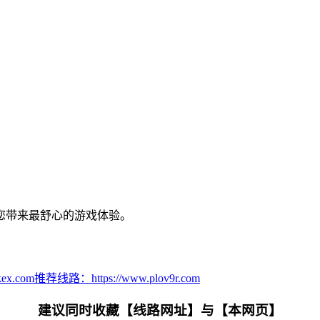
您带来最舒心的游戏体验。
kex.com
推荐线路：
https://www.plov9r.com
建议同时收藏【线路网址】与【本网页】