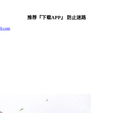
推荐『下载APP』 防止迷路
00.com