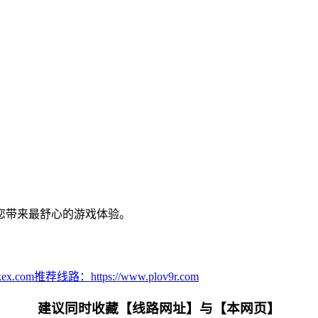
您带来最舒心的游戏体验。
kex.com
推荐线路：
https://www.plov9r.com
建议同时收藏【线路网址】与【本网页】