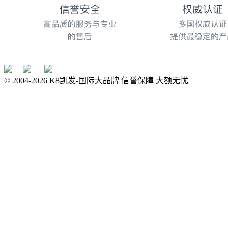
© 2004-
2026
K8凯发-国际大品牌 信誉保障 大额无忧