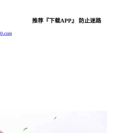
推荐『下载APP』 防止迷路
00.com