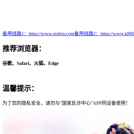
备用线路
1
：
https://www.rznbm.com
备用线路
2
：
https://www.k89
推荐浏览器：
谷歌、Safari、火狐、Edge
温馨提示：
为了您的隐私安全，请勿与"国家反诈中心"APP同设备使用！