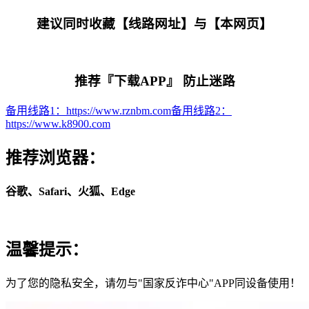
建议同时收藏【线路网址】与【本网页】
推荐『下载APP』 防止迷路
备用线路
1
：
https://www.rznbm.com
备用线路
2
：
https://www.k8900.com
推荐浏览器：
谷歌、Safari、火狐、Edge
温馨提示：
为了您的隐私安全，请勿与"国家反诈中心"APP同设备使用！