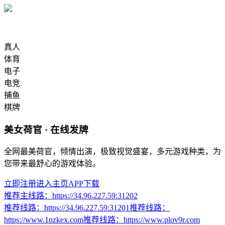
真人
体育
电子
电竞
捕鱼
棋牌
美女荷官 · 在线发牌
全网最美荷官，倾情出演，极致视觉盛宴，多元游戏种类，为
您带来最舒心的游戏体验。
立即注册
进入主页
APP下载
推荐主线路：
https://34.96.227.59:31202
推荐线路：
https://34.96.227.59:31201
推荐线路：
https://www.1nzkex.com
推荐线路：
https://www.plov9r.com