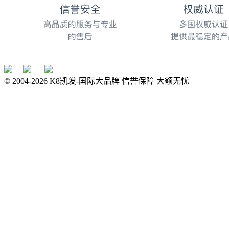
© 2004-
2026
K8凯发-国际大品牌 信誉保障 大额无忧