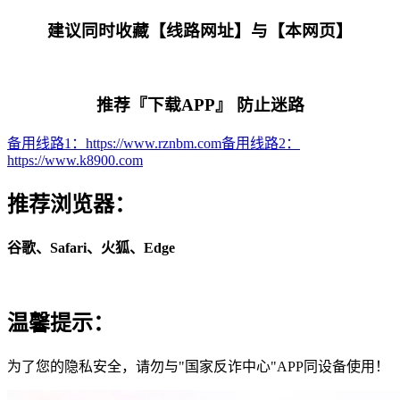
建议同时收藏【线路网址】与【本网页】
推荐『下载APP』 防止迷路
备用线路
1
：
https://www.rznbm.com
备用线路
2
：
https://www.k8900.com
推荐浏览器：
谷歌、Safari、火狐、Edge
温馨提示：
为了您的隐私安全，请勿与"国家反诈中心"APP同设备使用！