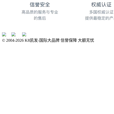
© 2004-
2026
K8凯发-国际大品牌 信誉保障 大额无忧