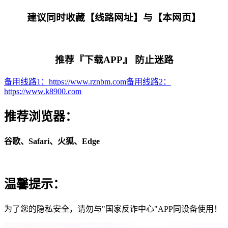
建议同时收藏【线路网址】与【本网页】
推荐『下载APP』 防止迷路
备用线路
1
：
https://www.rznbm.com
备用线路
2
：
https://www.k8900.com
推荐浏览器：
谷歌、Safari、火狐、Edge
温馨提示：
为了您的隐私安全，请勿与"国家反诈中心"APP同设备使用！